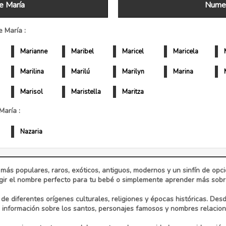
e María
Numer
 María :
Marianne
Maribel
Maricel
Maricela
Marilina
Marilú
Marilyn
Marina
Marisol
Maristella
Maritza
aría :
Nazaria
 más populares, raros, exóticos, antiguos, modernos y un sinfín de op
ir el nombre perfecto para tu bebé o simplemente aprender más sobre 
e diferentes orígenes culturales, religiones y épocas históricas. Des
información sobre los santos, personajes famosos y nombres relaciona