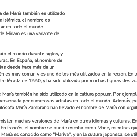
e de María también es utilizado
ra islámica, el nombre es
ar en todo el mundo
 de Miriam es una variante de
odo el mundo durante siglos, y
turas. En España, el nombre de
niñas desde hace más de un
én es muy común y es uno de los más utilizados en la región. En
a década de 1880, y ha sido utilizado por muchas figuras destacad
aría también ha sido utilizado en la cultura popular. Por ejempl
do versionada por numerosos artistas en todo el mundo. Además, p
 filósofa María Zambrano han llevado el nombre de María con orgul
xisten muchas versiones de María en otros idiomas y culturas. En
 En francés, el nombre se puede escribir como Marie, mientras que 
María es conocido como "Mariya", y en la cultura japonesa, se util