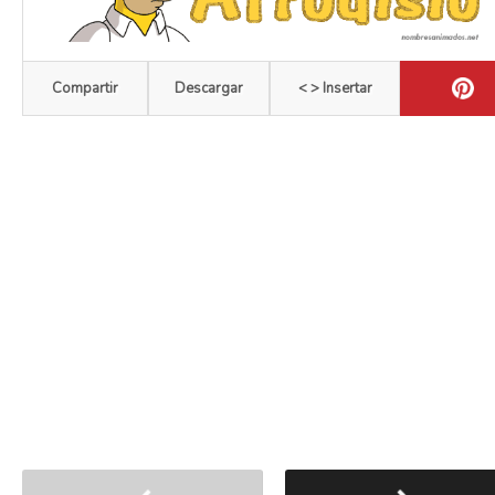
Compartir
Descargar
< > Insertar