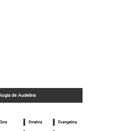
ogia de Audelina
Elina
Emelina
Evangelina