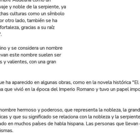
ombre Audelina como un
aje y noble de la serpiente, ya
chas culturas como un símbolo
Por otro lado, también se ha
ortaleza, gracias a su raíz
.
no y se considera un nombre
levan este nombre suelen ser
 y valientes, con una gran
que ha aparecido en algunas obras, como en la novela histórica "E
 que vivió en la época del Imperio Romano y tuvo un papel importa
 nombre hermoso y poderoso, que representa la nobleza, la grande
icas y que su significado se relaciona con la nobleza y la serpie
lizado en muchos países de habla hispana. Las personas que lleva
ismas.