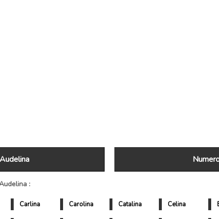
Audelina
Numerol
Audelina :
Carlina
Carolina
Catalina
Celina